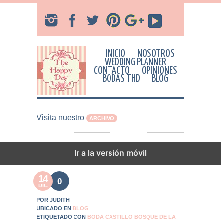
INICIO
NOSOTROS
WEDDING PLANNER
CONTACTO
OPINIONES
BODAS THD
BLOG
Visita nuestro
ARCHIVO
Una pedida a lo Carrie… la
Ir a la versión móvil
mía!!
14
0
DIC
POR JUDITH
UBICADO EN
BLOG
ETIQUETADO CON
BODA CASTILLO BOSQUE DE LA