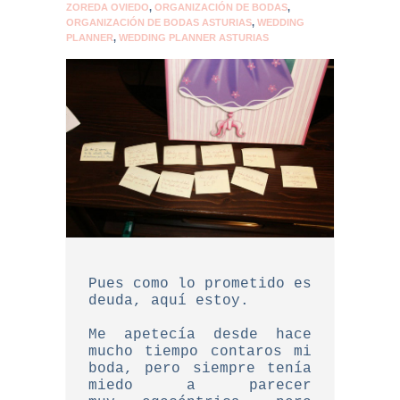
ZOREDA OVIEDO
,
ORGANIZACIÓN DE BODAS
,
ORGANIZACIÓN DE BODAS ASTURIAS
,
WEDDING
PLANNER
,
WEDDING PLANNER ASTURIAS
Pues como lo prometido es
deuda, aquí estoy.
Me apetecía desde hace
mucho tiempo contaros mi
boda, pero siempre tenía
miedo a parecer