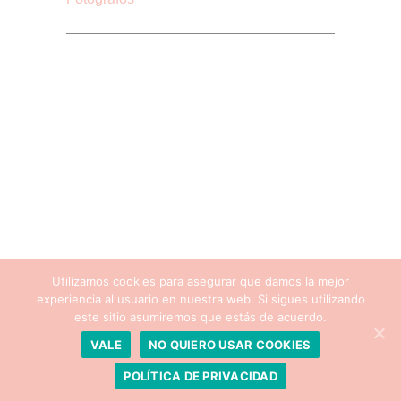
Utilizamos cookies para asegurar que damos la mejor
experiencia al usuario en nuestra web. Si sigues utilizando
este sitio asumiremos que estás de acuerdo.
VALE
NO QUIERO USAR COOKIES
© 2011-2026 The Happy Day. Todos los derechos
POLÍTICA DE PRIVACIDAD
reservados